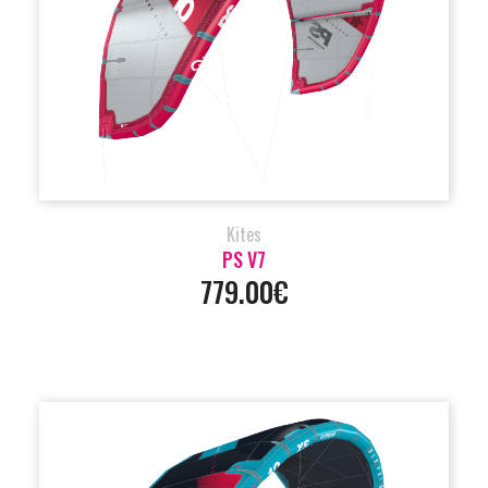
Kites
PS V7
779.00€