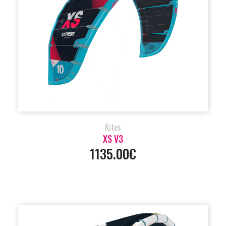
Kites
XS V3
1135.00€