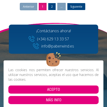
Anterior
1
2
...
Siguiente
¡Contáctanos ahora!
(+34) 629 13 33 57
info@paberwind.es
Las cookies nos permiten ofrecer nuestros servicios. Al
utilizar nuestros servicios, aceptas el uso que hacemos de
las cookies.
Facebook
Instagram
ACEPTO
MÁS INFO
Aviso Legal
|
Política de Privacidad
|
Cookies
|
Condiciones de