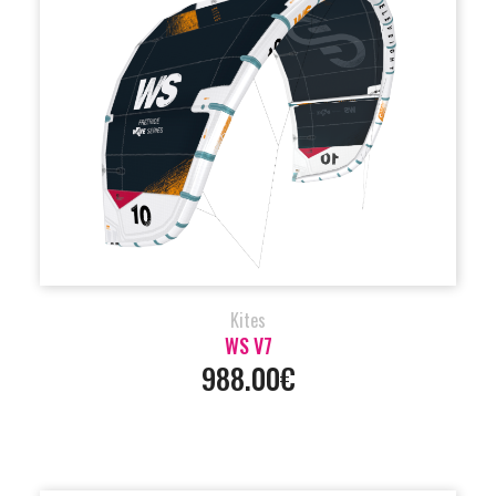
Kites
WS V7
988.00€