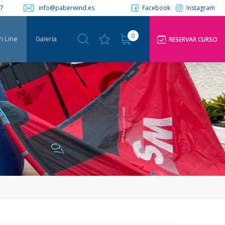
57
info@paberwind.es
Facebook
Instagram
0
RESERVAR CURSO
n Line
Galería