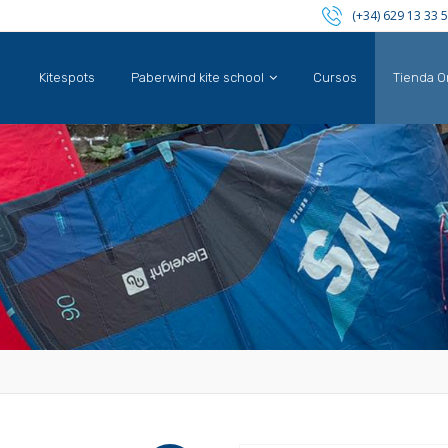
(+34) 629 13 33 
Kitespots
Paberwind kite school
Cursos
Tienda O