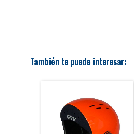
PORTADA
También te puede interesar:
KITESPOTS
PABERWIND KITE SCHOOL
CURSOS
TIENDA ON LINE
GALERÍA
RESERVAR CURSO